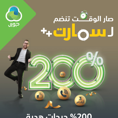
ﺻﺎر اﻟﻮﻗـــــــــﺖ ﺗﻨﻀﻢ
ﻟـ
%200
 ﺟﻴﺠﺎت ﻫﺪﻳﺔ